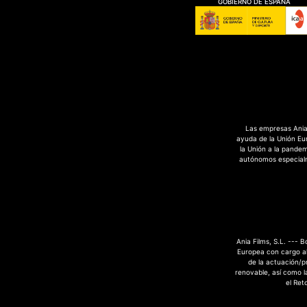
GOBIERNO DE ESPAÑA
Las empresas Ania 
ayuda de la Unión Eu
la Unión a la pande
autónomos especialme
Ania Films, S.L. --- 
Europea con cargo al
de la actuación/p
renovable, así como la
el Ret