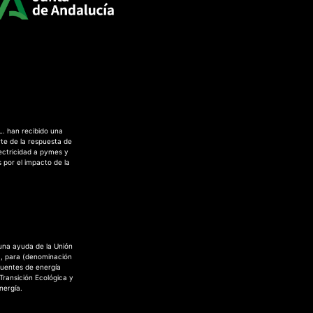
L. han recibido una
te de la respuesta de
ectricidad a pymes y
 por el impacto de la
 una ayuda de la Unión
a, para (denominación
fuentes de energía
 Transición Ecológica y
nergía.