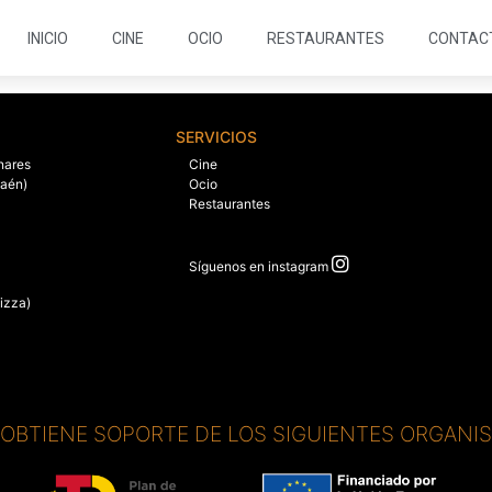
INICIO
CINE
OCIO
RESTAURANTES
CONTAC
SERVICIOS
nares
Cine
Jaén)
Ocio
Restaurantes
Síguenos en instagram
izza)
. OBTIENE SOPORTE DE LOS SIGUIENTES ORGANI