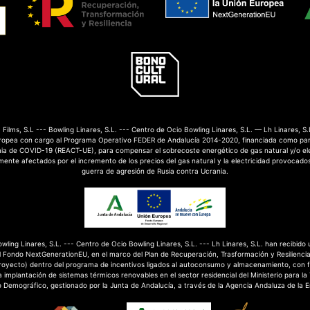
Films, S.L --- Bowling Linares, S.L. --- Centro de Ocio Bowling Linares, S.L. — Lh Linares, S.
ropea con cargo al Programa Operativo FEDER de Andalucía 2014-2020, financiada como par
mia de COVID-19 (REACT-UE), para compensar el sobrecoste energético de gas natural y/o el
nte afectados por el incremento de los precios del gas natural y la electricidad provocados
guerra de agresión de Rusia contra Ucrania.
Bowling Linares, S.L. --- Centro de Ocio Bowling Linares, S.L. --- Lh Linares, S.L. han recibido
 Fondo NextGenerationEU, en el marco del Plan de Recuperación, Trasformación y Resilienci
royecto) dentro del programa de incentivos ligados al autoconsumo y almacenamiento, con 
 implantación de sistemas térmicos renovables en el sector residencial del Ministerio para la
o Demográfico, gestionado por la Junta de Andalucía, a través de la Agencia Andaluza de la E