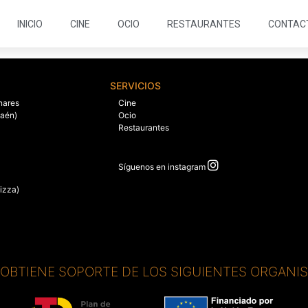
INICIO
CINE
OCIO
RESTAURANTES
CONTAC
SERVICIOS
nares
Cine
Jaén)
Ocio
Restaurantes
Síguenos en instagram
izza)
. OBTIENE SOPORTE DE LOS SIGUIENTES ORGANI