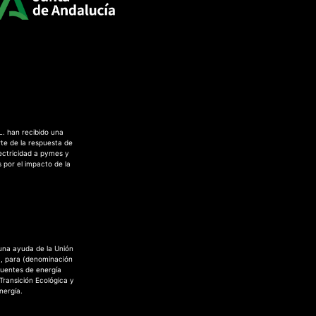
L. han recibido una
te de la respuesta de
ectricidad a pymes y
 por el impacto de la
 una ayuda de la Unión
a, para (denominación
fuentes de energía
 Transición Ecológica y
nergía.