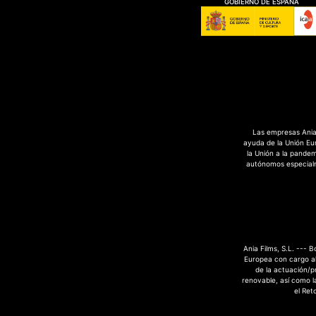
GOBIERNO DE ESPAÑA
Las empresas Ania 
ayuda de la Unión Eu
la Unión a la pande
autónomos especialme
Ania Films, S.L. --- 
Europea con cargo al
de la actuación/p
renovable, así como la
el Ret