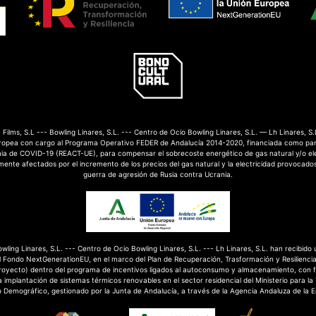
Films, S.L --- Bowling Linares, S.L. --- Centro de Ocio Bowling Linares, S.L. — Lh Linares, S.
ropea con cargo al Programa Operativo FEDER de Andalucía 2014-2020, financiada como par
mia de COVID-19 (REACT-UE), para compensar el sobrecoste energético de gas natural y/o el
nte afectados por el incremento de los precios del gas natural y la electricidad provocados
guerra de agresión de Rusia contra Ucrania.
Bowling Linares, S.L. --- Centro de Ocio Bowling Linares, S.L. --- Lh Linares, S.L. han recibido
 Fondo NextGenerationEU, en el marco del Plan de Recuperación, Trasformación y Resilienci
royecto) dentro del programa de incentivos ligados al autoconsumo y almacenamiento, con 
 implantación de sistemas térmicos renovables en el sector residencial del Ministerio para la
o Demográfico, gestionado por la Junta de Andalucía, a través de la Agencia Andaluza de la E