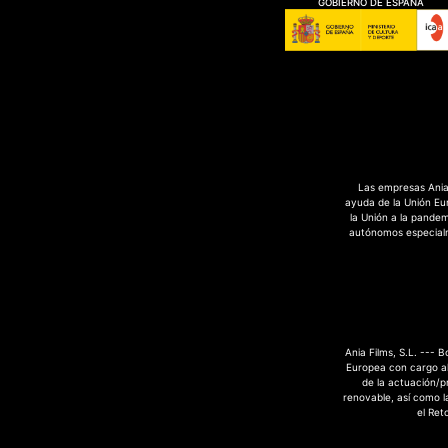
GOBIERNO DE ESPAÑA
Las empresas Ania 
ayuda de la Unión Eu
la Unión a la pande
autónomos especialme
Ania Films, S.L. --- 
Europea con cargo al
de la actuación/p
renovable, así como la
el Ret