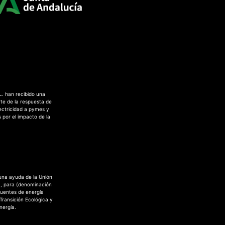
L. han recibido una
te de la respuesta de
ectricidad a pymes y
 por el impacto de la
 una ayuda de la Unión
a, para (denominación
fuentes de energía
 Transición Ecológica y
nergía.