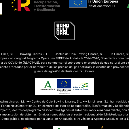
Films, S.L --- Bowling Linares, S.L. --- Centro de Ocio Bowling Linares, S.L. — Lh Linares, S.
ropea con cargo al Programa Operativo FEDER de Andalucía 2014-2020, financiada como par
mia de COVID-19 (REACT-UE), para compensar el sobrecoste energético de gas natural y/o el
nte afectados por el incremento de los precios del gas natural y la electricidad provocados
guerra de agresión de Rusia contra Ucrania.
Bowling Linares, S.L. --- Centro de Ocio Bowling Linares, S.L. --- Lh Linares, S.L. han recibido
 Fondo NextGenerationEU, en el marco del Plan de Recuperación, Trasformación y Resilienci
royecto) dentro del programa de incentivos ligados al autoconsumo y almacenamiento, con 
 implantación de sistemas térmicos renovables en el sector residencial del Ministerio para la
o Demográfico, gestionado por la Junta de Andalucía, a través de la Agencia Andaluza de la E