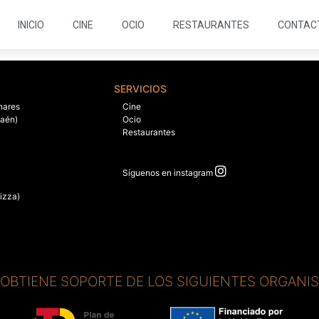
INICIO
CINE
OCIO
RESTAURANTES
CONTAC
SERVICIOS
nares
Cine
Jaén)
Ocio
Restaurantes
Síguenos en instagram
izza)
. OBTIENE SOPORTE DE LOS SIGUIENTES ORGANI