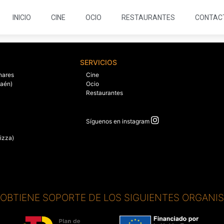
INICIO
CINE
OCIO
RESTAURANTES
CONTAC
SERVICIOS
nares
Cine
Jaén)
Ocio
Restaurantes
Síguenos en instagram
izza)
. OBTIENE SOPORTE DE LOS SIGUIENTES ORGANI