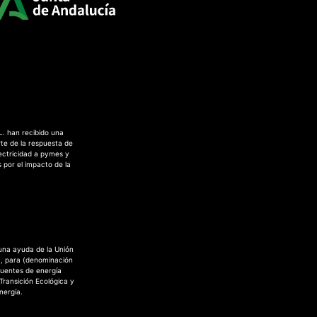
L. han recibido una
te de la respuesta de
ectricidad a pymes y
 por el impacto de la
 una ayuda de la Unión
a, para (denominación
fuentes de energía
 Transición Ecológica y
nergía.