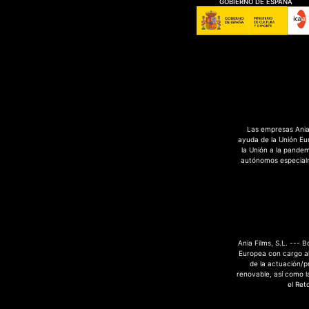
GOBIERNO DE ESPAÑA
Las empresas Ania 
ayuda de la Unión Eu
la Unión a la pande
autónomos especialme
Ania Films, S.L. --- 
Europea con cargo al
de la actuación/p
renovable, así como la
el Ret