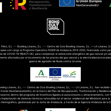
Films, S.L --- Bowling Linares, S.L. --- Centro de Ocio Bowling Linares, S.L. — Lh Linares, S.
ropea con cargo al Programa Operativo FEDER de Andalucía 2014-2020, financiada como par
mia de COVID-19 (REACT-UE), para compensar el sobrecoste energético de gas natural y/o el
nte afectados por el incremento de los precios del gas natural y la electricidad provocados
guerra de agresión de Rusia contra Ucrania.
Bowling Linares, S.L. --- Centro de Ocio Bowling Linares, S.L. --- Lh Linares, S.L. han recibido
 Fondo NextGenerationEU, en el marco del Plan de Recuperación, Trasformación y Resilienci
royecto) dentro del programa de incentivos ligados al autoconsumo y almacenamiento, con 
 implantación de sistemas térmicos renovables en el sector residencial del Ministerio para la
o Demográfico, gestionado por la Junta de Andalucía, a través de la Agencia Andaluza de la E