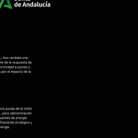
L. han recibido una
te de la respuesta de
ectricidad a pymes y
 por el impacto de la
 una ayuda de la Unión
a, para (denominación
fuentes de energía
 Transición Ecológica y
nergía.