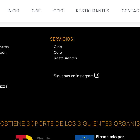
INICIO
CINE
OCIO
RESTAURANTES
CONTAC
SERVICIOS
nares
Cine
Jaén)
Ocio
Restaurantes
Síguenos en instagram
izza)
. OBTIENE SOPORTE DE LOS SIGUIENTES ORGANI