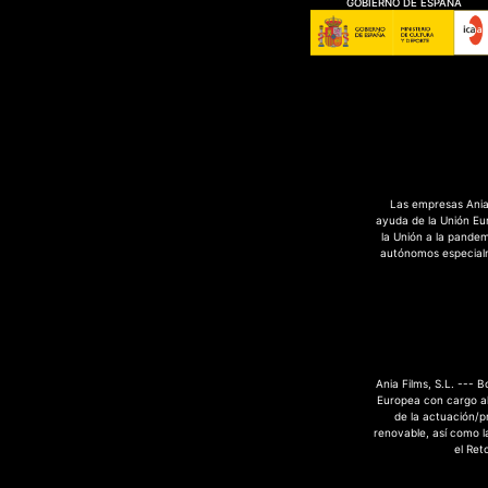
GOBIERNO DE ESPAÑA
Las empresas Ania 
ayuda de la Unión Eu
la Unión a la pande
autónomos especialme
Ania Films, S.L. --- 
Europea con cargo al
de la actuación/p
renovable, así como la
el Ret