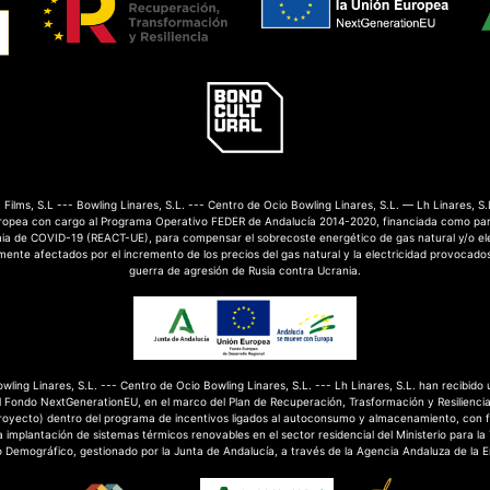
Films, S.L --- Bowling Linares, S.L. --- Centro de Ocio Bowling Linares, S.L. — Lh Linares, S.
ropea con cargo al Programa Operativo FEDER de Andalucía 2014-2020, financiada como par
mia de COVID-19 (REACT-UE), para compensar el sobrecoste energético de gas natural y/o el
nte afectados por el incremento de los precios del gas natural y la electricidad provocados
guerra de agresión de Rusia contra Ucrania.
Bowling Linares, S.L. --- Centro de Ocio Bowling Linares, S.L. --- Lh Linares, S.L. han recibido
 Fondo NextGenerationEU, en el marco del Plan de Recuperación, Trasformación y Resilienci
royecto) dentro del programa de incentivos ligados al autoconsumo y almacenamiento, con 
 implantación de sistemas térmicos renovables en el sector residencial del Ministerio para la
o Demográfico, gestionado por la Junta de Andalucía, a través de la Agencia Andaluza de la E