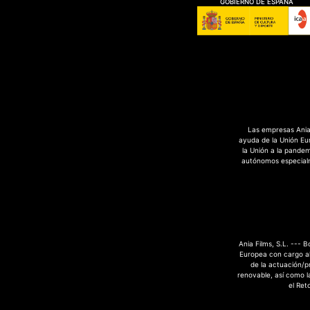
GOBIERNO DE ESPAÑA
Las empresas Ania 
ayuda de la Unión Eu
la Unión a la pande
autónomos especialme
Ania Films, S.L. --- 
Europea con cargo al
de la actuación/p
renovable, así como la
el Ret