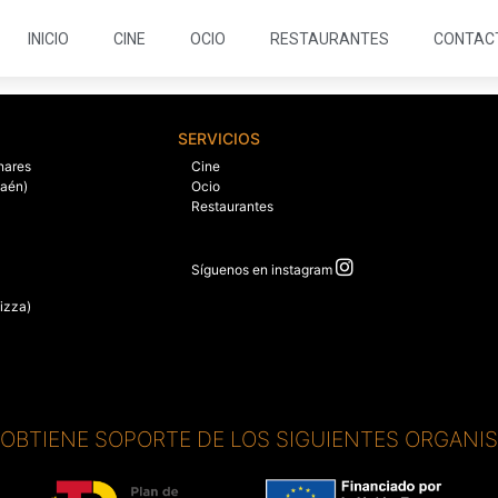
INICIO
CINE
OCIO
RESTAURANTES
CONTAC
SERVICIOS
nares
Cine
Jaén)
Ocio
Restaurantes
Síguenos en instagram
izza)
. OBTIENE SOPORTE DE LOS SIGUIENTES ORGANI