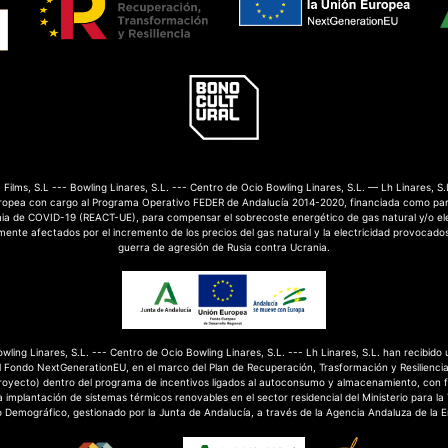
Films, S.L --- Bowling Linares, S.L. --- Centro de Ocio Bowling Linares, S.L. — Lh Linares, S.
ropea con cargo al Programa Operativo FEDER de Andalucía 2014-2020, financiada como par
mia de COVID-19 (REACT-UE), para compensar el sobrecoste energético de gas natural y/o el
nte afectados por el incremento de los precios del gas natural y la electricidad provocados
guerra de agresión de Rusia contra Ucrania.
Bowling Linares, S.L. --- Centro de Ocio Bowling Linares, S.L. --- Lh Linares, S.L. han recibido
 Fondo NextGenerationEU, en el marco del Plan de Recuperación, Trasformación y Resilienci
royecto) dentro del programa de incentivos ligados al autoconsumo y almacenamiento, con 
 implantación de sistemas térmicos renovables en el sector residencial del Ministerio para la
o Demográfico, gestionado por la Junta de Andalucía, a través de la Agencia Andaluza de la E