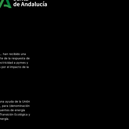
L. han recibido una
te de la respuesta de
ectricidad a pymes y
 por el impacto de la
 una ayuda de la Unión
a, para (denominación
fuentes de energía
 Transición Ecológica y
nergía.