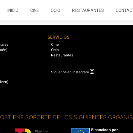
INICIO
CINE
OCIO
RESTAURANTES
CONTAC
SERVICIOS
nares
Cine
Jaén)
Ocio
Restaurantes
Síguenos en instagram
izza)
. OBTIENE SOPORTE DE LOS SIGUIENTES ORGANI