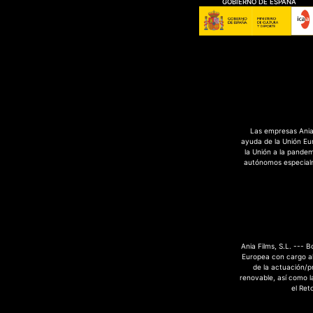
GOBIERNO DE ESPAÑA
Las empresas Ania 
ayuda de la Unión Eu
la Unión a la pande
autónomos especialme
Ania Films, S.L. --- 
Europea con cargo al
de la actuación/p
renovable, así como la
el Ret