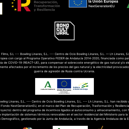
Films, S.L --- Bowling Linares, S.L. --- Centro de Ocio Bowling Linares, S.L. — Lh Linares, S.
ropea con cargo al Programa Operativo FEDER de Andalucía 2014-2020, financiada como par
mia de COVID-19 (REACT-UE), para compensar el sobrecoste energético de gas natural y/o el
nte afectados por el incremento de los precios del gas natural y la electricidad provocados
guerra de agresión de Rusia contra Ucrania.
Bowling Linares, S.L. --- Centro de Ocio Bowling Linares, S.L. --- Lh Linares, S.L. han recibido
 Fondo NextGenerationEU, en el marco del Plan de Recuperación, Trasformación y Resilienci
royecto) dentro del programa de incentivos ligados al autoconsumo y almacenamiento, con 
 implantación de sistemas térmicos renovables en el sector residencial del Ministerio para la
o Demográfico, gestionado por la Junta de Andalucía, a través de la Agencia Andaluza de la E