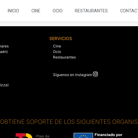
INICIO
CINE
OCIO
RESTAURANTES
CONTAC
SERVICIOS
nares
Cine
Jaén)
Ocio
Restaurantes
Síguenos en instagram
izza)
. OBTIENE SOPORTE DE LOS SIGUIENTES ORGANI