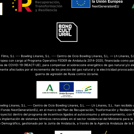
Films, S.L --- Bowling Linares, S.L. --- Centro de Ocio Bowling Linares, S.L. — Lh Linares, S.
ropea con cargo al Programa Operativo FEDER de Andalucía 2014-2020, financiada como par
mia de COVID-19 (REACT-UE), para compensar el sobrecoste energético de gas natural y/o el
nte afectados por el incremento de los precios del gas natural y la electricidad provocados
guerra de agresión de Rusia contra Ucrania.
Bowling Linares, S.L. --- Centro de Ocio Bowling Linares, S.L. --- Lh Linares, S.L. han recibido
 Fondo NextGenerationEU, en el marco del Plan de Recuperación, Trasformación y Resilienci
royecto) dentro del programa de incentivos ligados al autoconsumo y almacenamiento, con 
 implantación de sistemas térmicos renovables en el sector residencial del Ministerio para la
o Demográfico, gestionado por la Junta de Andalucía, a través de la Agencia Andaluza de la E