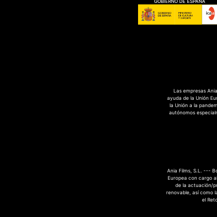
GOBIERNO DE ESPAÑA
Las empresas Ania 
ayuda de la Unión Eu
la Unión a la pande
autónomos especialme
Ania Films, S.L. --- 
Europea con cargo al
de la actuación/p
renovable, así como la
el Ret