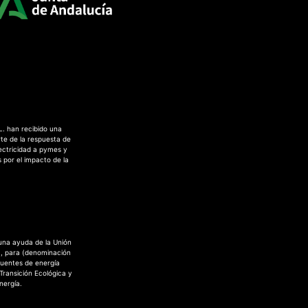
L. han recibido una
te de la respuesta de
ectricidad a pymes y
 por el impacto de la
 una ayuda de la Unión
a, para (denominación
fuentes de energía
 Transición Ecológica y
nergía.