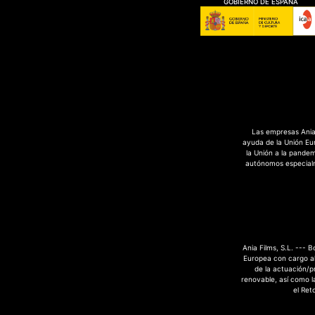
GOBIERNO DE ESPAÑA
Las empresas Ania 
ayuda de la Unión Eu
la Unión a la pande
autónomos especialme
Ania Films, S.L. --- 
Europea con cargo al
de la actuación/p
renovable, así como la
el Ret