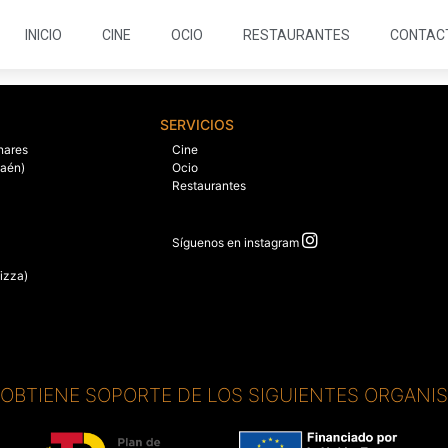
INICIO
CINE
OCIO
RESTAURANTES
CONTAC
SERVICIOS
nares
Cine
Jaén)
Ocio
Restaurantes
Síguenos en instagram
izza)
. OBTIENE SOPORTE DE LOS SIGUIENTES ORGANI