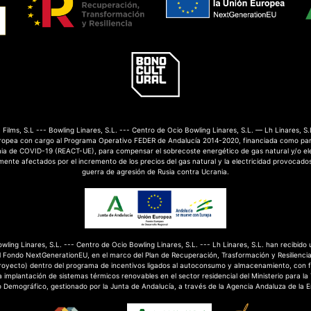
Films, S.L --- Bowling Linares, S.L. --- Centro de Ocio Bowling Linares, S.L. — Lh Linares, S.
ropea con cargo al Programa Operativo FEDER de Andalucía 2014-2020, financiada como par
mia de COVID-19 (REACT-UE), para compensar el sobrecoste energético de gas natural y/o el
nte afectados por el incremento de los precios del gas natural y la electricidad provocados
guerra de agresión de Rusia contra Ucrania.
Bowling Linares, S.L. --- Centro de Ocio Bowling Linares, S.L. --- Lh Linares, S.L. han recibido
 Fondo NextGenerationEU, en el marco del Plan de Recuperación, Trasformación y Resilienci
royecto) dentro del programa de incentivos ligados al autoconsumo y almacenamiento, con 
 implantación de sistemas térmicos renovables en el sector residencial del Ministerio para la
o Demográfico, gestionado por la Junta de Andalucía, a través de la Agencia Andaluza de la E