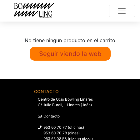
No tiene ningun producto en el carrito
Seguir viendo la web
CONTACTO
Centro de Ocio Bowling Linares
C/ Julio Burell, 1 Linares (Jaén)
Contacto
953 60 70 77 (oficinas)
953 60 70 78 (cines)
953 65 08 53 (pizzon pizza)