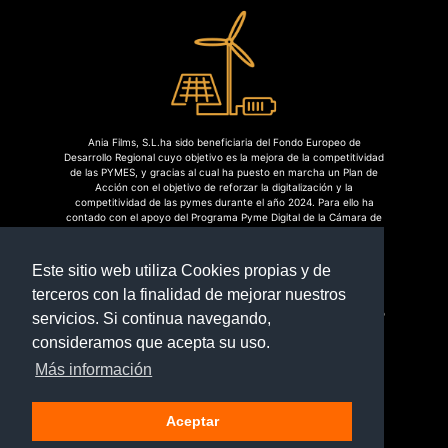
Ania Films, S.L.ha sido beneficiaria del Fondo Europeo de
Desarrollo Regional cuyo objetivo es la mejora de la competitividad
de las PYMES, y gracias al cual ha puesto en marcha un Plan de
Acción con el objetivo de reforzar la digitalización y la
competitividad de las pymes durante el año 2024. Para ello ha
contado con el apoyo del Programa Pyme Digital de la Cámara de
Comercio de Linares.
#EuropaSeSiente
Este sitio web utiliza Cookies propias y de
terceros con la finalidad de mejorar nuestros
Centro de Ocio Bowling Linares, S.L. ha sido beneficiaria del Fondo
servicios. Si continua navegando,
Europeo de Desarrollo Regional cuyo objetivo es la mejora de la
consideramos que acepta su uso.
competitividad de las PYMES, y gracias al cual ha puesto en
marcha un Plan de Acción con el objetivo de reforzar la
Más información
digitalización y la competitividad de las pymes durante el año
2024. Para ello ha contado con el apoyo del Programa Pyme
Digital de la Cámara de Comercio de Linares.
#EuropaSeSiente
Aceptar
2025 Bowling Linares S.L.