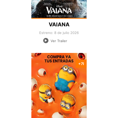
VAIANA
Estreno: 8 de julio 2026
Ver Trailer
+7I
Nacionalidad:
Director:
Estreno:
Genero:
Duración: