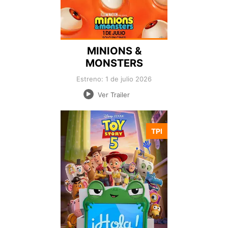
MINIONS &
MONSTERS
Estreno: 1 de julio 2026
Ver Trailer
TPI
Nacionalidad:
Director:
Estreno:
Genero:
Duración: