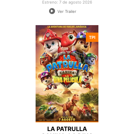
Estreno: 7 de agosto 2026
Ver Trailer
TPI
Nacionalidad:
Director:
Estreno:
Genero:
Duración:
LA PATRULLA