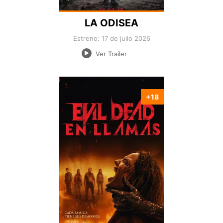
LA ODISEA
Estreno: 17 de julio 2026
Ver Trailer
+18
Nacionalidad:
Director:
Estreno:
Genero:
Duración: