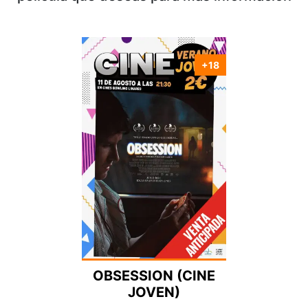
+18
Nacionalidad:
Director:
Estreno:
Genero:
Duración:
OBSESSION (CINE
JOVEN)