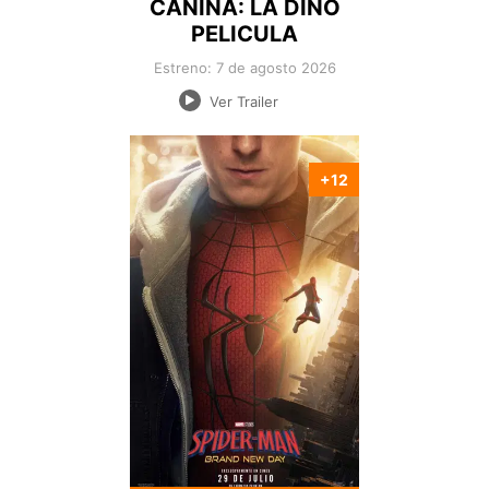
CANINA: LA DINO
PELICULA
Estreno: 7 de agosto 2026
Ver Trailer
+12
Nacionalidad:
Director:
Estreno:
Genero:
Duración: